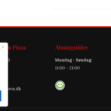
novn Pizza
Åbningstider
et 33
Mandag - Søndag
:
11:00 – 21:00
 70
stenovn.dk
33