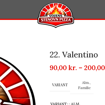
22. Valentino
90,00
kr.
–
200,0
Alm.
,
VARIANT
Familie
VARIANT
: ALM.