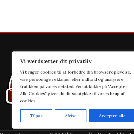
Vojens Ste
Vi værdsætter dit privatliv
Rådhuscentr
Vi bruger cookies til at forbedre din browseroplevelse,
vise personlige reklamer eller indhold og analysere
6500 Vojens
trafikken på vores netsted. Ved at klikke på "Accepter
Alle Cookies" giver du dit samtykke til vores brug af
+45 74 50 60
cookies.
info@vojens
Tilpas
Afvise
Accepter alle
CVR: 448875