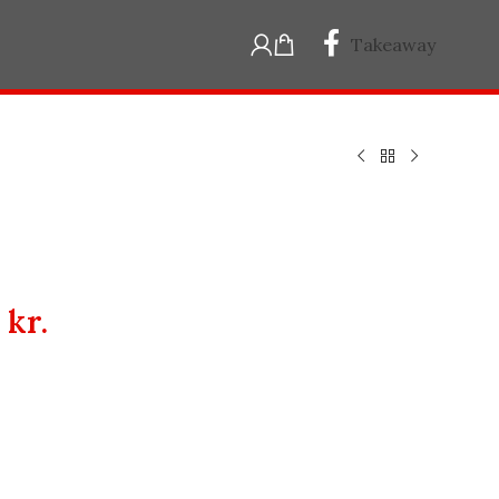
Takeaway
0
kr.