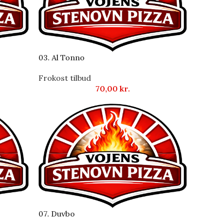
03. Al Tonno
Frokost tilbud
70,00
kr.
07. Duvbo