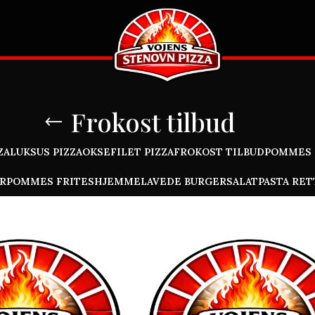
Frokost tilbud
ZA
LUKSUS PIZZA
OKSEFILET PIZZA
FROKOST TILBUD
POMMES F
R
POMMES FRITES
HJEMMELAVEDE BURGER
SALAT
PASTA RET