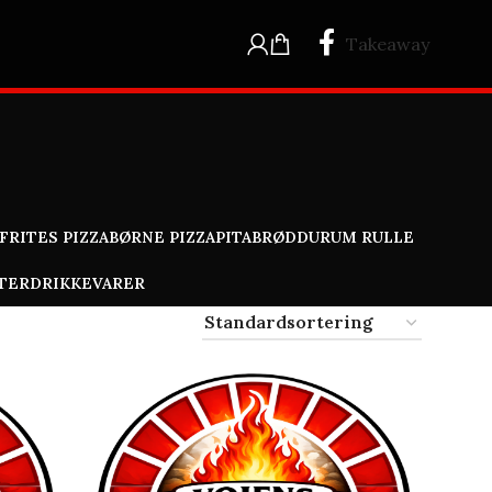
Takeaway
RITES PIZZA
BØRNE PIZZA
PITABRØD
DURUM RULLE
TER
DRIKKEVARER