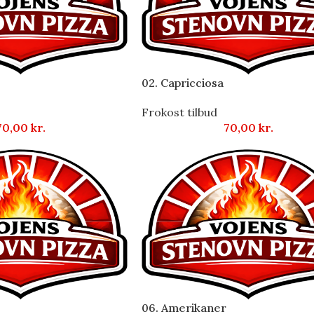
02. Capricciosa
Frokost tilbud
70,00
kr.
70,00
kr.
06. Amerikaner