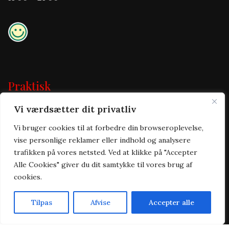
Praktisk
Vi værdsætter dit privatliv
Forside
Takeaway
Vi bruger cookies til at forbedre din browseroplevelse,
Om os
vise personlige reklamer eller indhold og analysere
Kontakt
trafikken på vores netsted. Ved at klikke på "Accepter
Handelsbetingelser
Alle Cookies" giver du dit samtykke til vores brug af
Cookie & privatlivspolitik
cookies.
Tilpas
Afvise
Accepter alle
Forside
Takeaway
Kurv
Menu