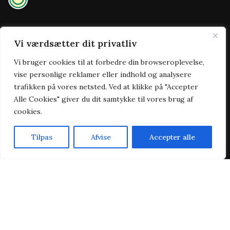
Vi værdsætter dit privatliv
Praktisk
Vi bruger cookies til at forbedre din browseroplevelse,
vise personlige reklamer eller indhold og analysere
Forside
trafikken på vores netsted. Ved at klikke på "Accepter
Takeaway
Alle Cookies" giver du dit samtykke til vores brug af
Om os
cookies.
Kontakt
Handelsbetingelser
Tilpas
Afvise
Accepter alle
Cookie & privatlivspolitik
Forside
Takeaway
Kurv
Menu
Vojens stenovn pizza @ 2026 | Powered by
NemBestil ApS