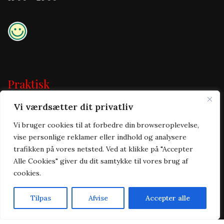
Praktisk
Vi værdsætter dit privatliv
Forside
Takeaway
Vi bruger cookies til at forbedre din browseroplevelse,
Om os
vise personlige reklamer eller indhold og analysere
Kontakt
trafikken på vores netsted. Ved at klikke på "Accepter
Handelsbetingelser
Alle Cookies" giver du dit samtykke til vores brug af
Cookie & privatlivspolitik
cookies.
Tilpas
Afvise
Accepter alle
Forside
Takeaway
Kurv
Menu