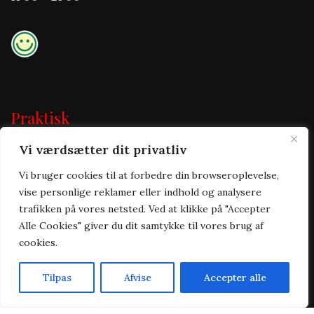
Praktisk
Vi værdsætter dit privatliv
Forside
Takeaway
Vi bruger cookies til at forbedre din browseroplevelse,
Om os
vise personlige reklamer eller indhold og analysere
Kontakt
trafikken på vores netsted. Ved at klikke på "Accepter
Handelsbetingelser
Alle Cookies" giver du dit samtykke til vores brug af
Cookie & privatlivspolitik
cookies.
Tilpas
Afvise
Accepter alle
Forside
Takeaway
Kurv
Menu