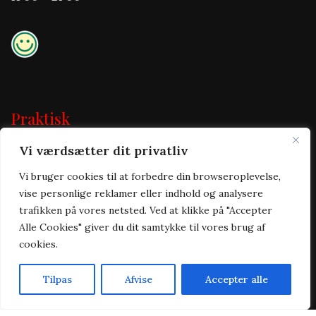
Praktisk
Vi værdsætter dit privatliv
Forside
Takeaway
Vi bruger cookies til at forbedre din browseroplevelse,
Om os
vise personlige reklamer eller indhold og analysere
Kontakt
trafikken på vores netsted. Ved at klikke på "Accepter
Handelsbetingelser
Alle Cookies" giver du dit samtykke til vores brug af
Cookie & privatlivspolitik
cookies.
Tilpas
Afvise
Accepter alle
Forside
Takeaway
Kurv
Menu