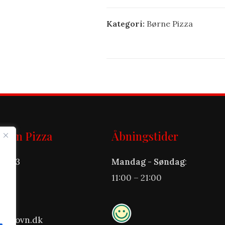
Kategori:
Børne Pizza
novn Pizza
Åbningstider
et 33
Mandag - Søndag
:
11:00 – 21:00
 70
stenovn.dk