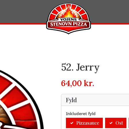
52. Jerry
64,00
kr.