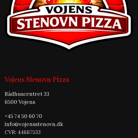
Vojens Stenovn Pizza
Rådhuscentret 33
6500 Vojens
+45 74 50 60 70
info@vojensstenovn.dk
CVR: 44887533