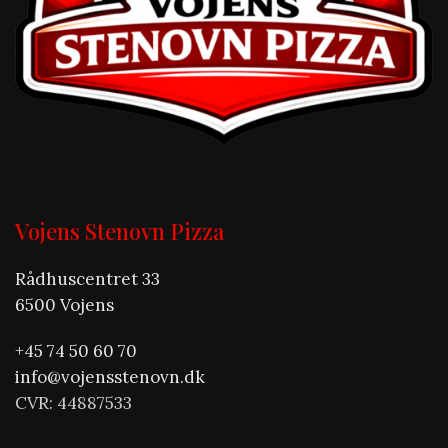
Vojens Stenovn Pizza
Rådhuscentret 33
6500 Vojens
+45 74 50 60 70
info@vojensstenovn.dk
CVR: 44887533